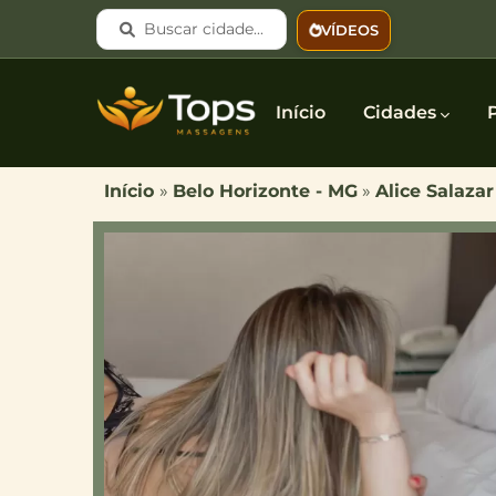
Pular para o conteúdo principal
Buscar cidade...
VÍDEOS
Main navigation
Início
Cidades
Início
»
Belo Horizonte - MG
»
Alice Salazar