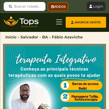
Pular para o conteúdo principal
Buscar cidade...
Login
VÍDEOS
ANUNCIE GRÁTIS
Início
»
Salvador - BA
»
Fábio Azeviche